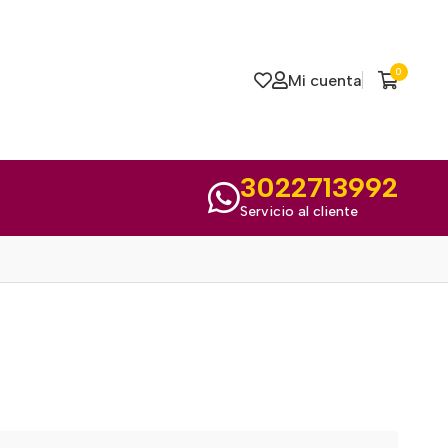
0
Mi cuenta
3022713992
Servicio al cliente