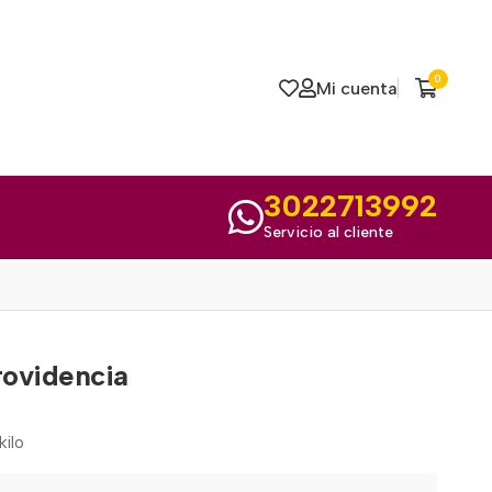
0
Mi cuenta
3022713992
Servicio al cliente
ovidencia
kilo