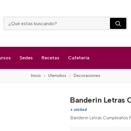
Banderin Letras Cumpleaños Polka Verde Limon
ursos
Sedes
Recetas
Cafetería
Inicio
Utensilios
Decoraciones
Banderin Letras 
x unidad
Banderin Letras Cumpleaños P