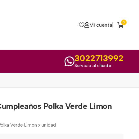
0
Mi cuenta
3022713992
Servicio al cliente
Cumpleaños Polka Verde Limon
olka Verde Limon x unidad