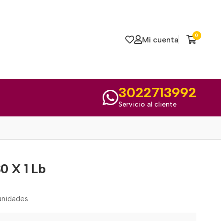
0
Mi cuenta
3022713992
Servicio al cliente
0 X 1 Lb
unidades