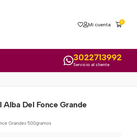
0
Mi cuenta
3022713992
Servicio al cliente
l Alba Del Fonce Grande
Fonce Grandex 500gramos