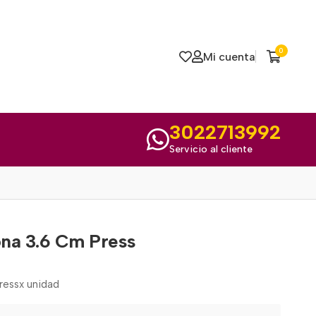
0
Mi cuenta
3022713992
Servicio al cliente
ona 3.6 Cm Press
ressx unidad