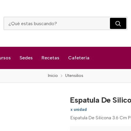
Espatula De Silicona 3.6 Cm Press
ursos
Sedes
Recetas
Cafetería
Inicio
Utensilios
Espatula De Silic
x unidad
Espatula De Silicona 3.6 Cm P