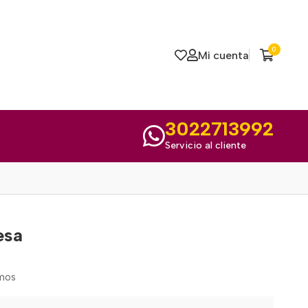
0
Mi cuenta
3022713992
Servicio al cliente
esa
amos