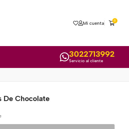
0
Mi cuenta
3022713992
Servicio al cliente
s De Chocolate
e