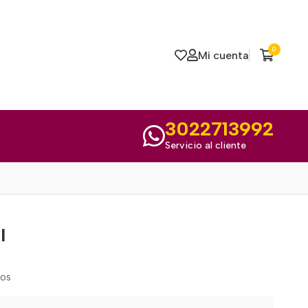
0
Mi cuenta
3022713992
Servicio al cliente
l
mos