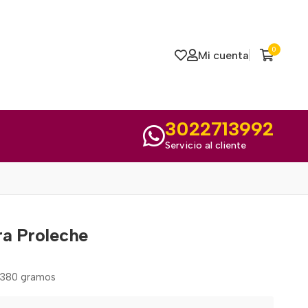
0
Mi cuenta
3022713992
Servicio al cliente
ra Proleche
 380 gramos