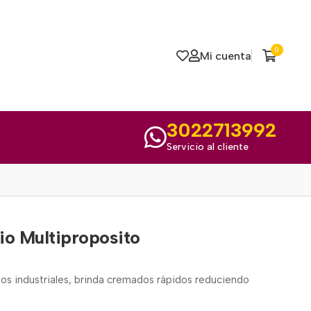
0
Mi cuenta
3022713992
Servicio al cliente
io Multiproposito
sos industriales, brinda cremados rápidos reduciendo