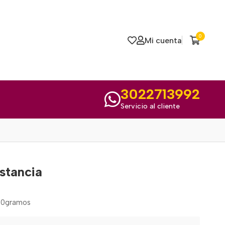
0
Mi cuenta
3022713992
Servicio al cliente
stancia
00gramos