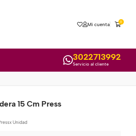
0
Mi cuenta
3022713992
Servicio al cliente
dera 15 Cm Press
ressx Unidad