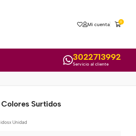
0
Mi cuenta
3022713992
Servicio al cliente
 Colores Surtidos
tidosx Unidad