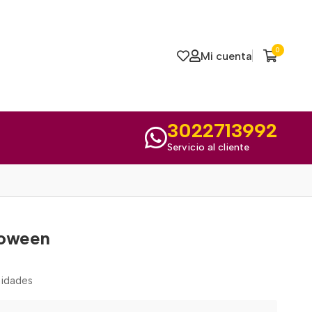
0
Mi cuenta
3022713992
Servicio al cliente
loween
nidades