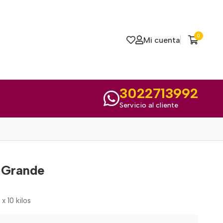
0
Mi cuenta
3022713992
Servicio al cliente
 Grande
 10 kilos